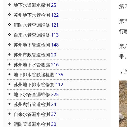
地下水道漏水探测
25
第
苏州地下水管检测
122
第
消防水管查漏维修
121
行
自来水管查漏维修
113
苏州地下管道检测
148
第
苏州市政管道检测
20
带
苏州地下水管测漏
216
，
地下排水管缺陷检测
135
苏州地下排水管修复
112
地下水管查漏维修
225
苏州爬行管道检测
24
自来水管漏水检测
37
消防管道漏水检测
30