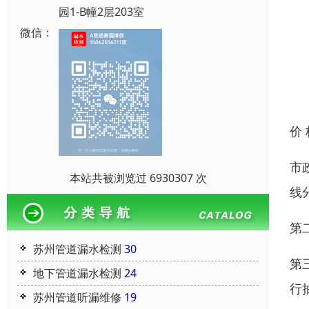
园1-B幢2层203室
微信：
价
市
本站共被浏览过 6930307 次
线
第
苏州管道漏水检测
30
第
地下管道漏水检测
24
行
苏州管道听漏维修
19