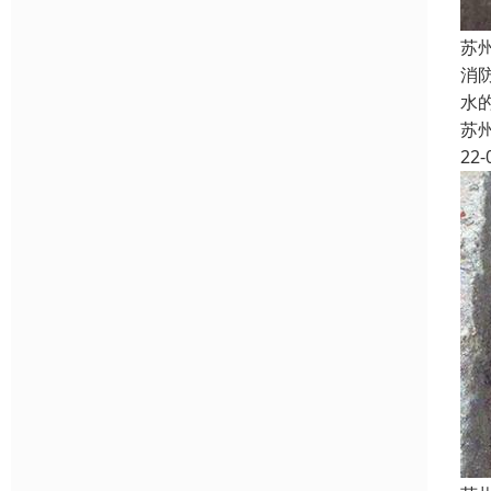
苏
消
水
苏
22-