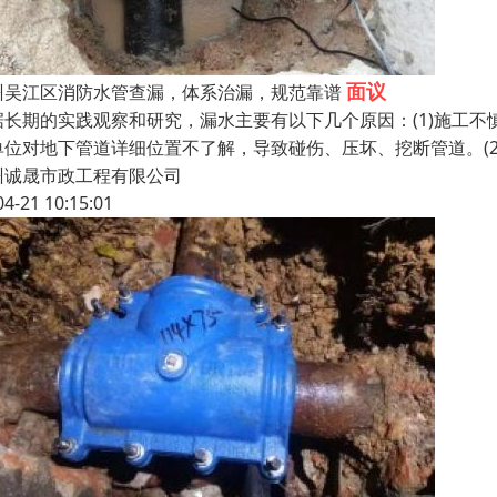
面议
州吴江区消防水管查漏，体系治漏，规范靠谱
据长期的实践观察和研究，漏水主要有以下几个原因：(1)施工
单位对地下管道详细位置不了解，导致碰伤、压坏、挖断管道。(
州诚晟市政工程有限公司
04-21 10:15:01