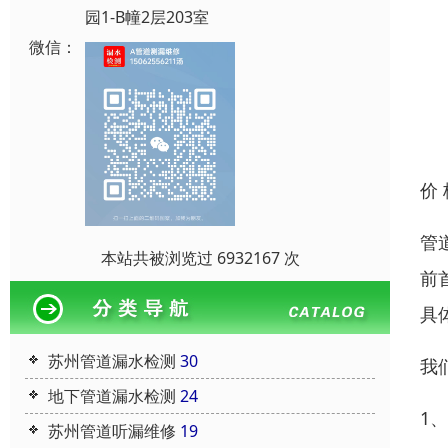
园1-B幢2层203室
微信：
价
管
本站共被浏览过 6932167 次
前
具
苏州管道漏水检测
30
我
地下管道漏水检测
24
1
苏州管道听漏维修
19