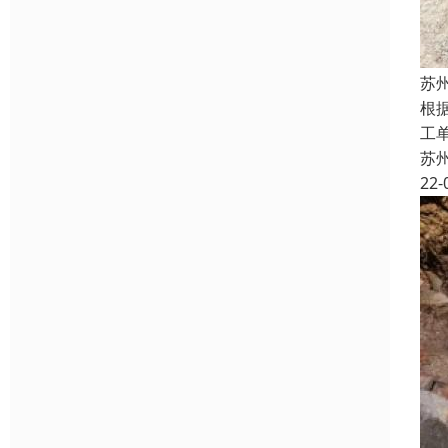
苏
根
工
苏
22-