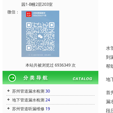
园1-B幢2层203室
微信：
水
到
本站共被浏览过 6936349 次
帮
地
苏州管道漏水检测
30
首
地下管道漏水检测
24
漏
苏州管道听漏维修
19
段