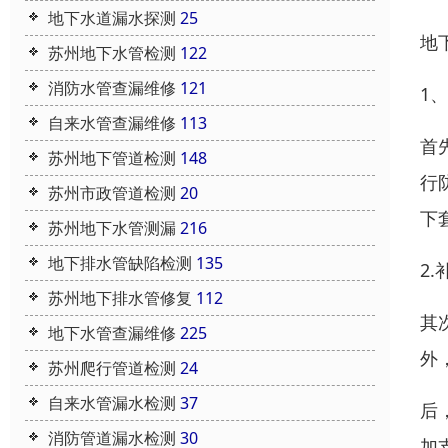
地下水道漏水探测
25
地
苏州地下水管检测
122
消防水管查漏维修
121
1
自来水管查漏维修
113
首
苏州地下管道检测
148
行
苏州市政管道检测
20
下
苏州地下水管测漏
216
地下排水管缺陷检测
135
2.
苏州地下排水管修复
112
其
地下水管查漏维修
225
外
苏州爬行管道检测
24
自来水管漏水检测
37
后
消防管道漏水检测
30
加