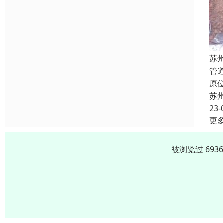
苏
管
原
苏
23-
更
被浏览过 693