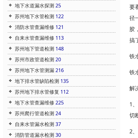
地下水道漏水探测
25
要
苏州地下水管检测
122
径
消防水管查漏维修
121
胶
自来水管查漏维修
113
搞
苏州地下管道检测
148
铁
苏州市政管道检测
20
苏州地下水管测漏
216
铁
地下排水管缺陷检测
135
解
苏州地下排水管修复
112
地下水管查漏维修
225
1
苏州爬行管道检测
24
切
自来水管漏水检测
37
2
消防管道漏水检测
30