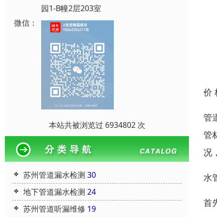
园1-B幢2层203室
微信：
价
管
本站共被浏览过 6934802 次
管
况
苏州管道漏水检测
30
水
地下管道漏水检测
24
首
苏州管道听漏维修
19