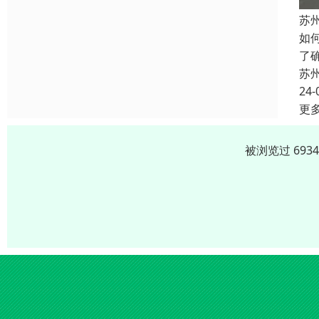
苏
如
了
苏
24-
更
被浏览过 693